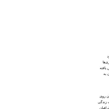
د
ی‌ها
یافته
 به
آن روی
ت زندگی
رافیان