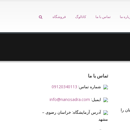
باره ما
تماس با ما
کاتالوگ
فروشگاه
تماس با ما
شماره تماس:
09120340113
ایمیل:
info@nanosadra.com
ن را
آدرس آزمایشگاه: خراسان رضوی –
مشهد