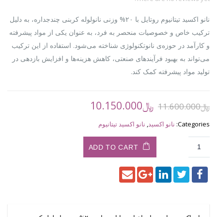
نانو اکسید تیتانیوم روتایل با ۲۰% وزنی نانولوله کربنی چندجداره، به دلیل
ترکیب خاص و خصوصیات منحصر به فرد، به عنوان یکی از مواد پیشرفته
و کارآمد در حوزه‌ی نانوتکنولوژی شناخته می‌شود. استفاده از این ترکیب
می‌تواند به بهبود فرآیندهای صنعتی، کاهش هزینه‌ها و افزایش بازدهی در
تولید مواد پیشرفته کمک کند.
Current
Original
﷼
10.150.000
﷼
11.600.000
price
price
is:
was:
Categories:
نانو اکسید
,
نانو اکسید تیتانیوم
﷼11.600.000.
﷼10.150.000.
ADD TO CART