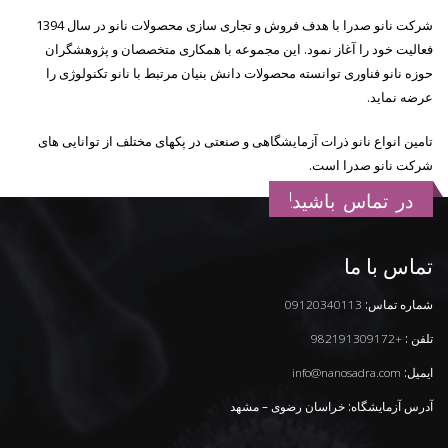
شرکت نانو صدرا با هدف فروش و تجاری سازی محصولات نانو در سال 1394
فعالیت خود را آغاز نمود. این مجموعه با همکاری متخصصان و پژوهشگران
حوزه نانو فناوری توانسته محصولات دانش بنیان مرتبط با نانو تکنولوژی را
عرضه نماید.
تامین انواع نانو ذرات آزمایشگاهی و صنعتی در پکهای مختلف از توانایی های
شرکت نانو صدرا است.
در تماس باشید!
تماس با ما
شماره تماس:
09120340113
تلفن :
+982191309172
ایمیل:
info@nanosadra.com
آدرس آزمایشگاه: خراسان رضوی – مشهد