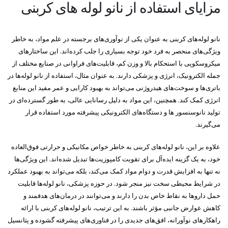
مزایای استفاده از نانو لوله های کربنی
نانو لوله‌های کربنی به عنوان یکی از نوآوری‌های برجسته در علم مواد، به خاطر
ویژگی‌های منحصر به فرد خود توجه بسیاری را جلب کرده‌اند. این ساختارهای
میکروسکوپی با استحکام بالا و وزن کم، قابلیت‌های فراوانی در صنایع مختلف از
جمله الکترونیک، انرژی و پزشکی دارند. به عنوان مثال، استفاده از نانو لوله‌ها در
باتری‌ها و سوخت‌های هیدروژنی می‌تواند به بهبود کارایی و عمر مفید این منابع
انرژی کمک کند. همچنین، این مواد به دلیل رسانایی عالی، به طور گسترده‌ای در
تولید نانوسنسور ها و دستگاه‌های الکترونیکی پیشرفته مورد استفاده قرار
می‌گیرند.
علاوه بر این، نانو لوله‌های کربنی به خاطر خواص مکانیکی و حرارتی فوق‌العاده
خود، به یک گزینه ایده‌آل برای تقویت کامپوزیت‌ها تبدیل شده‌اند. این ویژگی‌ها
نه تنها به افزایش قدرت و دوام مواد کمک می‌کند، بلکه می‌تواند به بهبود عملکرد
در شرایط محیطی سخت نیز منجر شود. در حوزه پزشکی، نانو لوله‌ها قابلیت
حمل داروها به نقاط خاص بدن را دارند و می‌توانند در درمان‌های هدفمند و
کاهش عوارض جانبی مؤثر باشند. به این ترتیب، نانو لوله‌های کربنی با ارائه
راهکارهای نوآورانه، افق‌های جدیدی را در فناوری‌های پیشرفته گشوده و پتانسیل