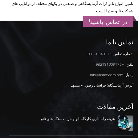
تامین انواع نانو ذرات آزمایشگاهی و صنعتی در پکهای مختلف از توانایی های
شرکت نانو صدرا است.
در تماس باشید!
تماس با ما
شماره تماس:
09120340113
تلفن :
+982191309172
ایمیل:
info@nanosadra.com
آدرس آزمایشگاه: خراسان رضوی – مشهد
آخرین مقالات
هزینه راه‌اندازی کارگاه نانو و خرید دستگاه‌های نانو
دسامبر 18, 2025