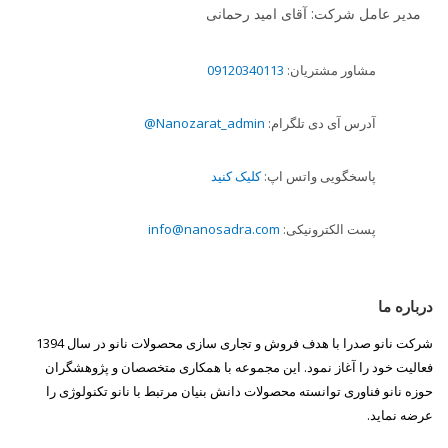
مدیر عامل شرکت: آقای امید رحمانی
مشاور مشتریان:
09120340113
آدرس آی دی تلگرام:
Nanozarat_admin@
پاسخگویی واتس اپ:
کلیک کنید
پست الکترونیکی:
info@nanosadra.com
درباره ما
شرکت نانو صدرا با هدف فروش و تجاری سازی محصولات نانو در سال 1394
فعالیت خود را آغاز نمود. این مجموعه با همکاری متخصصان و پژوهشگران
حوزه نانو فناوری توانسته محصولات دانش بنیان مرتبط با نانو تکنولوژی را
عرضه نماید.